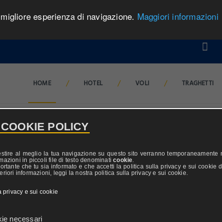
a migliore esperienza di navigazione.
Maggiori informazioni
/
/
/
HOME
HOTEL
VOLI
TRAGHETTI
 COOKIE POLICY
Adulti
R
estire al meglio la tua navigazione su questo sito verranno temporaneamente
mazioni in piccoli file di testo denominati
cookie
.
ortante che tu sia informato e che accetti la politica sulla privacy e sui cookie d
riori informazioni, leggi la nostra politica sulla privacy e sui cookie.
la privacy e sui cookie
Prezzo
ie necessari