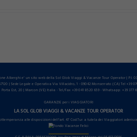
Accetto i termini della privacy
Non ancora registrato?
Registrati adesso
REGISTRAMI
one Alberghi e' un sito web della Sol Glob Viaggi & Vacanze Tour Operator | P.I. 0
0 | Sede Legale e Operativa Via Villacidro, 1 - 09042 Monserrato (CA) Tel +39 07
Porta Est, 20 | Marcon (VE) Italia - Tel/Fax +39 041 8520 659 - Whatsapp: +39 377 6
GARANZIE per i VIAGGIATORI
LA SOL GLOB VIAGGI & VACANZE TOUR OPERATOR
ottemperanza alle disposizioni dell'art. 47 Cod.Tur. a tutela dei Viaggiatori aderisc