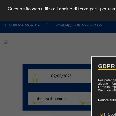
Questo sito web utilizza i cookie di terze parti per un
(+39) 070 5838 346
/
WhatsApp: +39 377 6980 155
GDPR
Dal
Al
Per poter g
alcune infor
E' molto imp
Web. Per ulte
Politica sul
Ordina
Tipologia
Cook