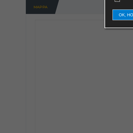
MAPPA
OK, H