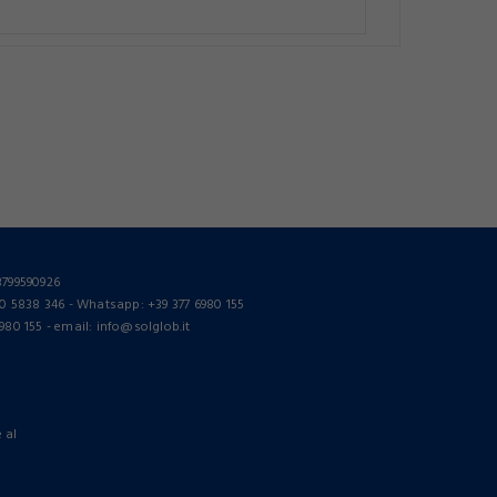
3799590926
0 5838 346 - Whatsapp: +39 377 6980 155
980 155 - email: info@solglob.it
e al